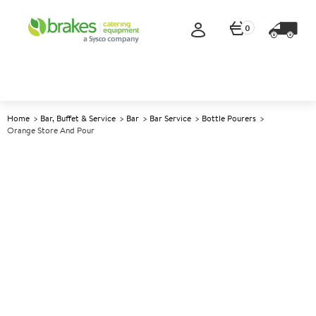
0
Home
Bar, Buffet & Service
Bar
Bar Service
Bottle Pourers
Orange Store And Pour
A
147275
Orange Store and Pour
Size 1ltr (35oz)